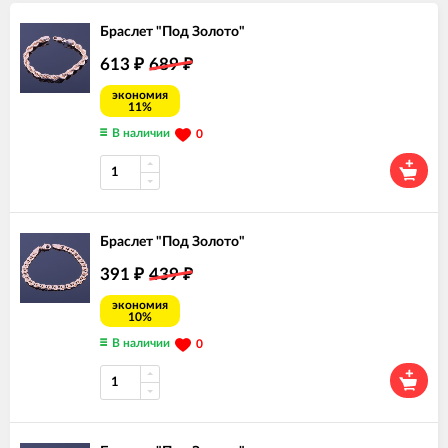
Браслет "Под Золото"
613
689
₽
₽
экономия
11%
В наличии
0
Браслет "Под Золото"
391
439
₽
₽
экономия
10%
В наличии
0