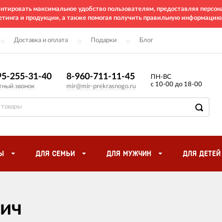
рантировать максимальное удобство пользователям, предоставляя перс
етинга и продукции, а также помогая получить правильную информацию
Доставка и оплата
Подарки
Блог
95-255-31-40
8-960-711-11-45
ПН-ВС
с 10-00 до 18-00
тный звонок
mir@mir-prekrasnogo.ru
Ы
ДЛЯ СЕМЬИ
ДЛЯ МУЖЧИН
ДЛЯ ДЕТЕЙ
ич