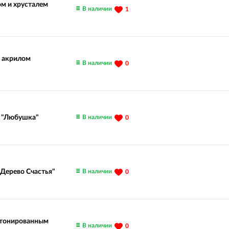
ом и хрусталем
В наличии
1
и акрилом
В наличии
0
В наличии
м "Любушка"
0
В наличии
"Дерево Счастья"
0
 тонированным
В наличии
0