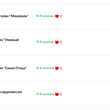
В наличии
сталем "Монреаль"
0
лом "Нежный
В наличии
0
В наличии
ом "Синяя Птица"
0
и сардониксом
В наличии
0