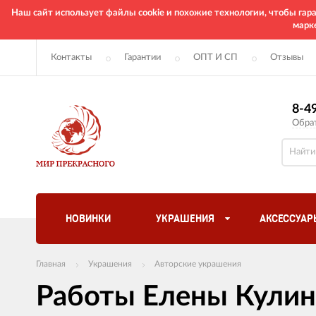
Наш сайт использует файлы cookie и похожие технологии, чтобы га
марк
Контакты
Гарантии
ОПТ И СП
Отзывы
8-4
Обра
НОВИНКИ
УКРАШЕНИЯ
АКСЕССУАР
Главная
Украшения
Авторские украшения
Работы Елены Кулин