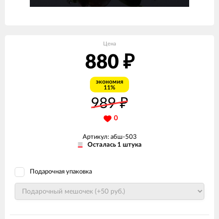
Цена
880
₽
экономия
11%
989
₽
0
Артикул: абш-503
Осталась 1 штука
Подарочная упаковка