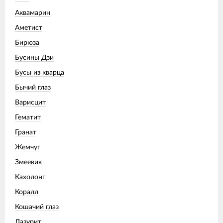
Аквамарин
Аметист
Бирюза
Бусины Дзи
Бусы из кварца
Бычий глаз
Варисцит
Гематит
Гранат
Жемчуг
Змеевик
Кахолонг
Коралл
Кошачий глаз
Лазурит