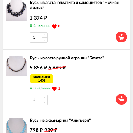
Бусы из агата, гематита и самоцветов "Ночная
Жизнь"
1 374
₽
В наличии
0
Бусы из агата ручной огранки "Бачата"
5 856
6 889
₽
₽
экономия
14%
В наличии
1
Бусы из аквамарина "Алигьери"
798
939
₽
₽