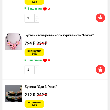
14%
В наличии
2
Бусы из тонированного турквенита "Букет"
794
934
₽
₽
экономия
14%
В наличии
0
Бусина "Дзи 3 Глаза"
212
249
₽
₽
экономия
14%