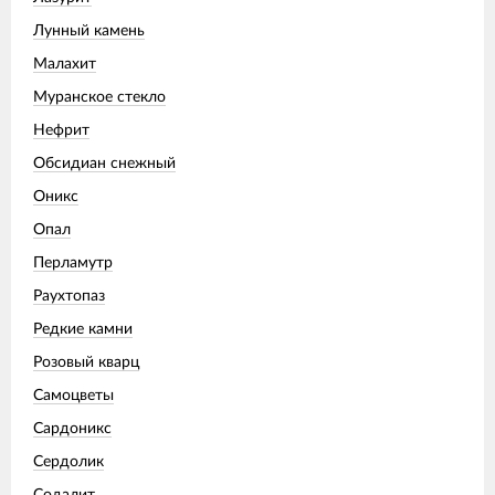
Лунный камень
Малахит
Муранское стекло
Нефрит
Обсидиан снежный
Оникс
Опал
Перламутр
Раухтопаз
Редкие камни
Розовый кварц
Самоцветы
Сардоникс
Сердолик