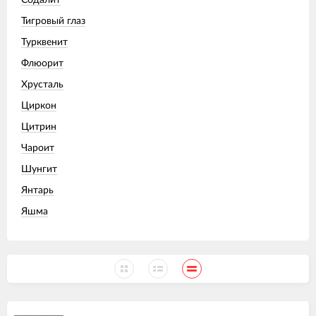
Содалит
Тигровый глаз
Турквенит
Флюорит
Хрусталь
Циркон
Цитрин
Чароит
Шунгит
Янтарь
Яшма