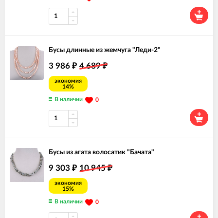
Бусы длинные из жемчуга "Леди-2"
3 986
4 689
₽
₽
экономия
14%
В наличии
0
Бусы из агата волосатик "Бачата"
9 303
10 945
₽
₽
экономия
15%
В наличии
0