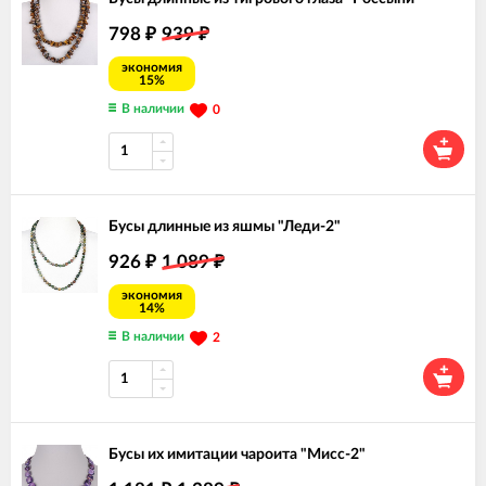
798
939
₽
₽
экономия
15%
В наличии
0
Бусы длинные из яшмы "Леди-2"
926
1 089
₽
₽
экономия
14%
В наличии
2
Бусы их имитации чароита "Мисс-2"