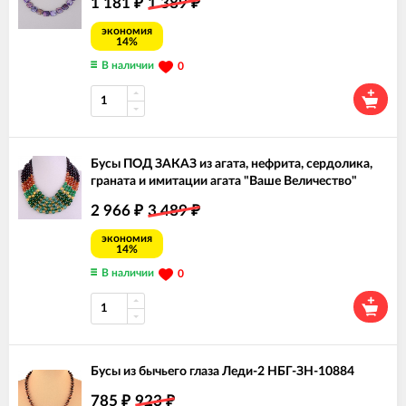
1 181
1 389
₽
₽
экономия
14%
В наличии
0
Бусы ПОД ЗАКАЗ из агата, нефрита, сердолика,
граната и имитации агата "Ваше Величество"
2 966
3 489
₽
₽
экономия
14%
В наличии
0
Бусы из бычьего глаза Леди-2 НБГ-ЗН-10884
785
923
₽
₽