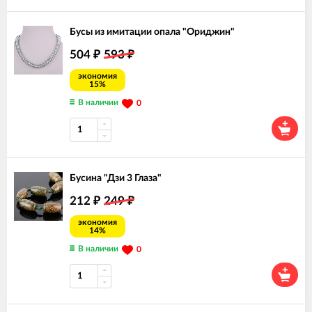
Бусы из имитации опала "Ориджин"
504
593
₽
₽
экономия
15%
В наличии
0
Бусина "Дзи 3 Глаза"
212
249
₽
₽
экономия
14%
В наличии
0