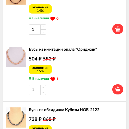
экономия
14%
В наличии
0
Бусы из имитации опала "Ориджин"
504
593
₽
₽
экономия
15%
В наличии
1
Бусы из обсидиана Кубизм НОБ-2122
738
868
₽
₽
экономия