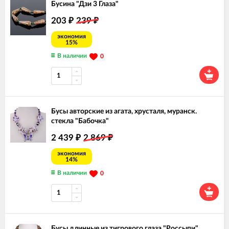
Бусина "Дзи 3 Глаза"
203
239
₽
₽
экономия
15%
В наличии
0
Бусы авторские из агата, хрусталя, муранск.
стекла "Бабочка"
2 439
2 869
₽
₽
экономия
14%
В наличии
0
Бусы длинные из тигрового глаза "Россыпи"