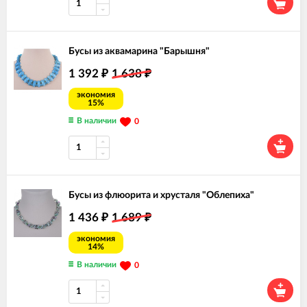
Бусы из аквамарина "Барышня"
1 392
1 638
₽
₽
экономия
15%
В наличии
0
Бусы из флюорита и хрусталя "Облепиха"
1 436
1 689
₽
₽
экономия
14%
В наличии
0