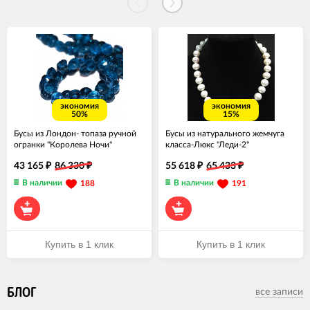
экономия
экономия
50%
15%
Бусы из Лондон- топаза ручной
Бусы из натурального жемчуга
огранки "Королева Ночи"
класса-Люкс "Леди-2"
43 165
86 330
55 618
65 433
₽
₽
₽
₽
В наличии
В наличии
188
191
Купить в 1 клик
Купить в 1 клик
БЛОГ
все записи