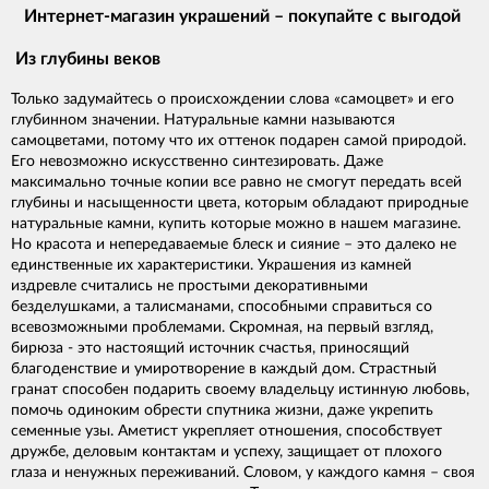
Интернет-магазин украшений – покупайте с выгодой
Из глубины веков
Только задумайтесь о происхождении слова «самоцвет» и его
глубинном значении. Натуральные камни называются
самоцветами, потому что их оттенок подарен самой природой.
Его невозможно искусственно синтезировать. Даже
максимально точные копии все равно не смогут передать всей
глубины и насыщенности цвета, которым обладают природные
натуральные камни, купить которые можно в нашем магазине.
Но красота и непередаваемые блеск и сияние – это далеко не
единственные их характеристики. Украшения из камней
издревле считались не простыми декоративными
безделушками, а талисманами, способными справиться со
всевозможными проблемами. Скромная, на первый взгляд,
бирюза - это настоящий источник счастья, приносящий
благоденствие и умиротворение в каждый дом. Страстный
гранат способен подарить своему владельцу истинную любовь,
помочь одиноким обрести спутника жизни, даже укрепить
семенные узы. Аметист укрепляет отношения, способствует
дружбе, деловым контактам и успеху, защищает от плохого
глаза и ненужных переживаний. Словом, у каждого камня – своя