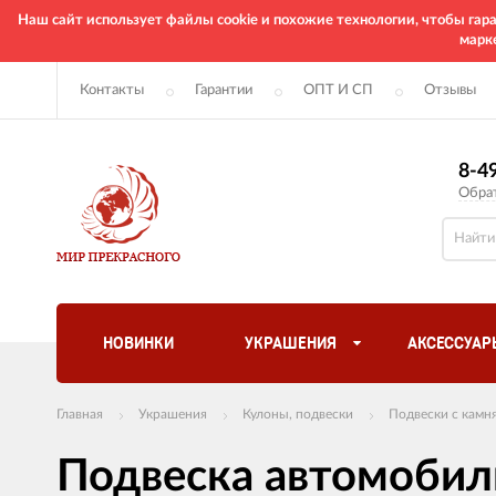
Наш сайт использует файлы cookie и похожие технологии, чтобы га
марк
Контакты
Гарантии
ОПТ И СП
Отзывы
8-4
Обра
НОВИНКИ
УКРАШЕНИЯ
АКСЕССУАР
Главная
Украшения
Кулоны, подвески
Подвески с камн
Подвеска автомобил