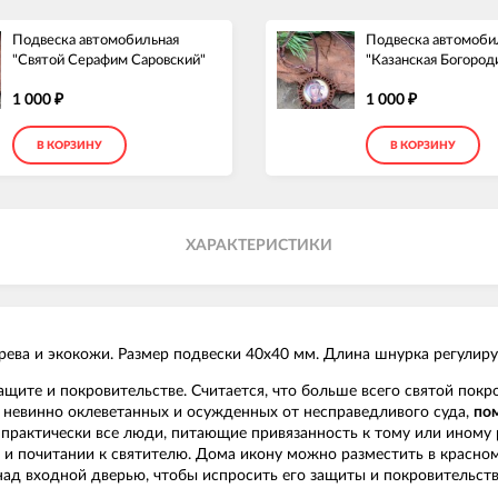
Подвеска автомобильная
Подвеска автомоби
"Святой Серафим Саровский"
"Казанская Богород
1 000
1 000
₽
₽
В КОРЗИНУ
В КОРЗИНУ
ХАРАКТЕРИСТИКИ
рева и экокожи. Размер подвески 40х40 мм. Длина шнурка регулиру
щите и покровительстве. Считается, что больше всего святой покр
невинно оклеветанных и осужденных от несправедливого суда,
по
 практически все люди, питающие привязанность к тому или иному 
 и почитании к святителю. Дома икону можно разместить в красно
над входной дверью, чтобы испросить его защиты и покровительств