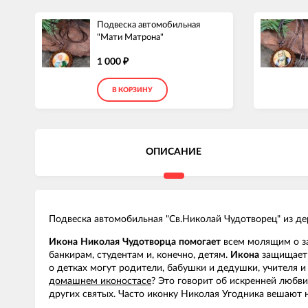
Подвеска автомобильная
"Мати Матрона"
1 000
₽
В КОРЗИНУ
ОПИСАНИЕ
Подвеска автомобильная "Св.Николай Чудотворец" из де
Икона
Николая
Чудотворца
помогает
всем молящим о за
банкирам, студентам и, конечно, детям.
Икона
защищает 
о детках могут родители, бабушки и дедушки, учителя и
домашнем иконостасе
? Это говорит об искренней любви
других святых. Часто иконку Николая Угодника вешают 