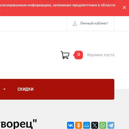
онализированную информацию, запоминая предпочтения в области
.
Личный кабинет
0
Корзина
пуста
СКИДКИ
творец"