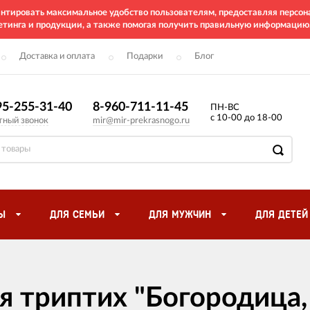
рантировать максимальное удобство пользователям, предоставляя перс
етинга и продукции, а также помогая получить правильную информацию
Доставка и оплата
Подарки
Блог
95-255-31-40
8-960-711-11-45
ПН-ВС
с 10-00 до 18-00
тный звонок
mir@mir-prekrasnogo.ru
Ы
ДЛЯ СЕМЬИ
ДЛЯ МУЖЧИН
ДЛЯ ДЕТЕЙ
я триптих "Богородица,