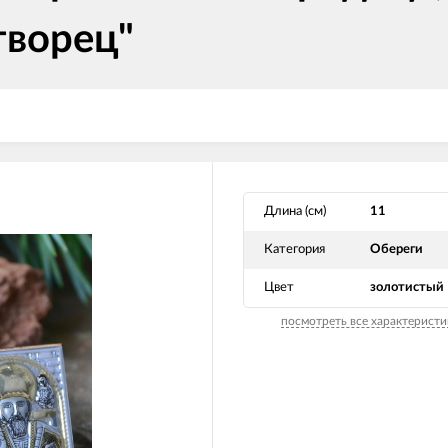
творец"
Длина (см)
11
Категория
Обереги
Цвет
золотистый
посмотреть все характеристи