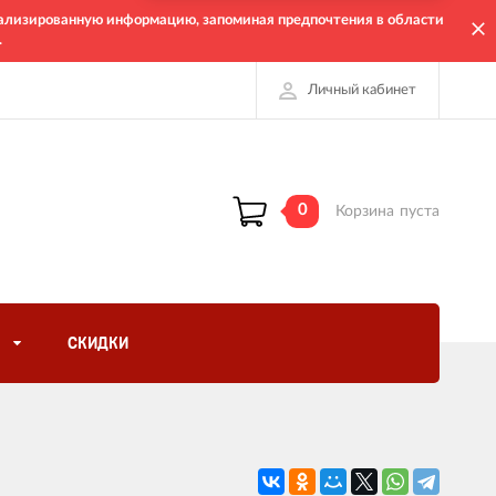
онализированную информацию, запоминая предпочтения в области
.
Личный кабинет
0
Корзина
пуста
СКИДКИ