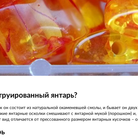
труированный янтарь?
как он состоит из натуральной окаменевшей смолы, и бывает он дв
кие янтарные осколки смешивают с янтарной мукой (порошком) и, 
т вид отличается от прессованного размером янтарных кусочков – 
рь