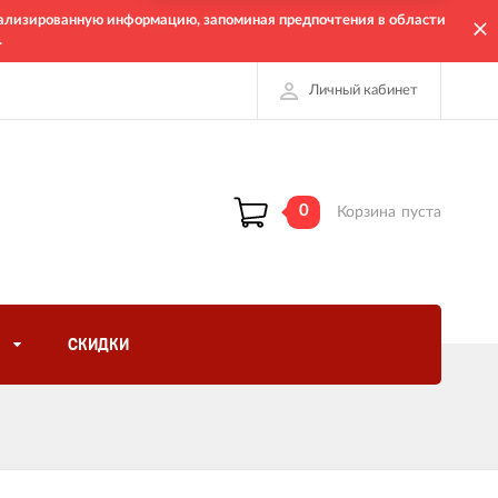
онализированную информацию, запоминая предпочтения в области
.
Личный кабинет
0
Корзина
пуста
СКИДКИ