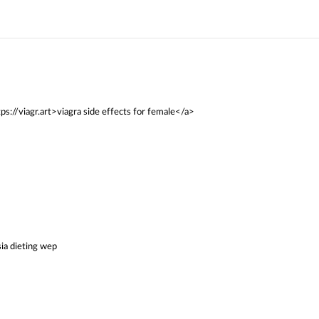
s://viagr.art>viagra side effects for female</a>
sia dieting wep