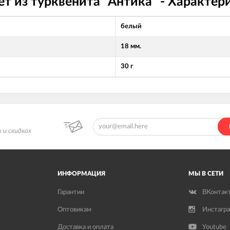
ет из турквенита "Антика" - Характер
белый
18 мм.
30 г
 и скидках
ИНФОРМАЦИЯ
МЫ В СЕТИ
Гарантии
ВКонтак
Оптовикам
Инстагр
Доставка и оплата
Youtube