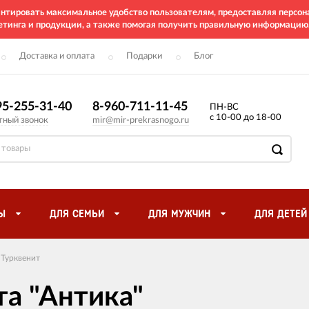
рантировать максимальное удобство пользователям, предоставляя перс
етинга и продукции, а также помогая получить правильную информацию
Доставка и оплата
Подарки
Блог
95-255-31-40
8-960-711-11-45
ПН-ВС
с 10-00 до 18-00
тный звонок
mir@mir-prekrasnogo.ru
Ы
ДЛЯ СЕМЬИ
ДЛЯ МУЖЧИН
ДЛЯ ДЕТЕЙ
Турквенит
та "Антика"