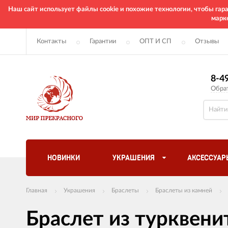
Наш сайт использует файлы cookie и похожие технологии, чтобы га
марк
Контакты
Гарантии
ОПТ И СП
Отзывы
8-4
Обра
НОВИНКИ
УКРАШЕНИЯ
АКСЕССУАР
Главная
Украшения
Браслеты
Браслеты из камней
Браслет из турквени