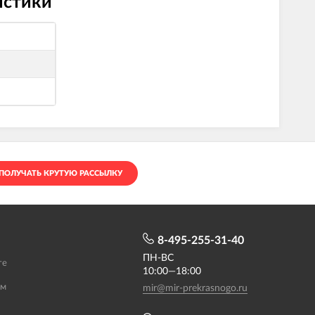
истики
ПОЛУЧАТЬ КРУТУЮ РАССЫЛКУ
8-495-255-31-40
ПН-ВС
те
10:00—18:00
ам
mir@mir-prekrasnogo.ru