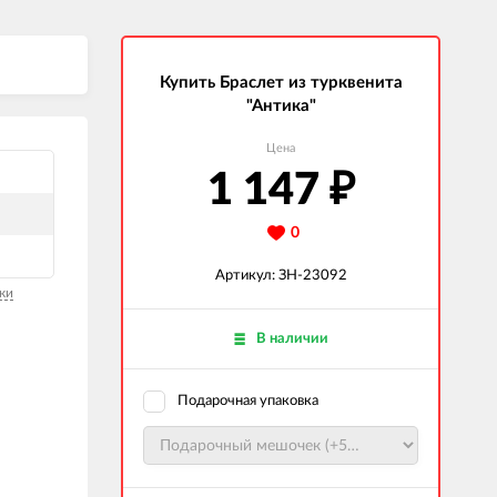
Купить Браслет из турквенита
"Антика"
Цена
1 147
₽
0
Артикул: ЗН-23092
ки
В наличии
Подарочная упаковка