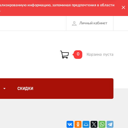
онализированную информацию, запоминая предпочтения в области
.
Личный кабинет
0
Корзина
пуста
СКИДКИ