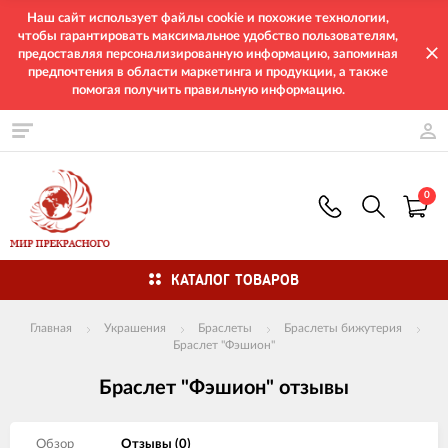
Наш сайт использует файлы cookie и похожие технологии,
чтобы гарантировать максимальное удобство пользователям,
предоставляя персонализированную информацию, запоминая
предпочтения в области маркетинга и продукции, а также
помогая получить правильную информацию.
0
КАТАЛОГ ТОВАРОВ
Главная
Украшения
Браслеты
Браслеты бижутерия
Браслет "Фэшион"
Браслет "Фэшион" отзывы
Обзор
Отзывы (
0
)