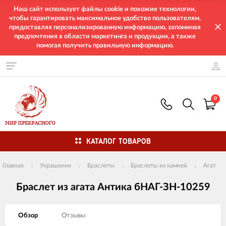
Наш сайт использует файлы cookie и похожие технологии,
чтобы гарантировать максимальное удобство пользователям,
предоставляя персонализированную информацию, запоминая
предпочтения в области маркетинга и продукции, а также
помогая получить правильную информацию.
0
КАТАЛОГ ТОВАРОВ
Главная
Украшения
Браслеты
Браслеты из камней
Агат
Браслет из агата Антика бНАГ-ЗН-10259
Обзор
Отзывы