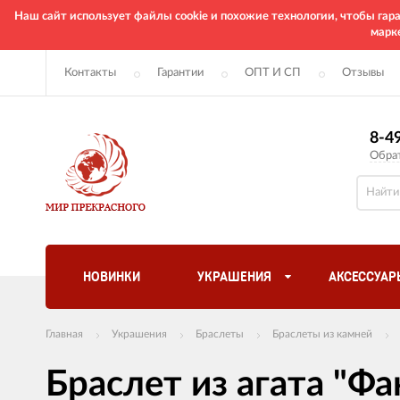
Наш сайт использует файлы cookie и похожие технологии, чтобы га
марк
Контакты
Гарантии
ОПТ И СП
Отзывы
8-4
Обра
НОВИНКИ
УКРАШЕНИЯ
АКСЕССУАР
Главная
Украшения
Браслеты
Браслеты из камней
Браслет из агата "Фа