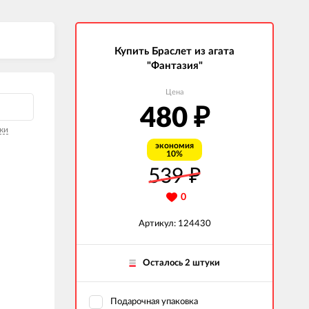
Купить Браслет из агата
"Фантазия"
Цена
480
₽
ки
экономия
10%
539
₽
0
Артикул: 124430
Осталось 2 штуки
Подарочная упаковка