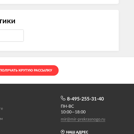
стики
ПОЛУЧАТЬ КРУТУЮ РАССЫЛКУ
8-495-255-31-40
ПН-ВС
те
10:00—18:00
ам
mir@mir-prekrasnogo.ru
НАШ АДРЕС