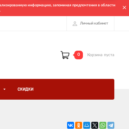
онализированную информацию, запоминая предпочтения в области
.
Личный кабинет
0
Корзина
пуста
СКИДКИ