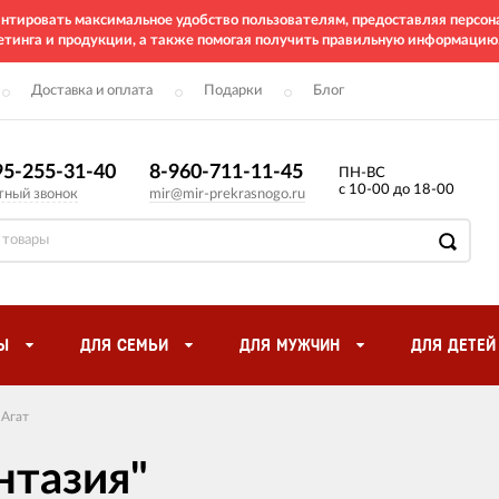
рантировать максимальное удобство пользователям, предоставляя перс
етинга и продукции, а также помогая получить правильную информацию
Доставка и оплата
Подарки
Блог
95-255-31-40
8-960-711-11-45
ПН-ВС
с 10-00 до 18-00
тный звонок
mir@mir-prekrasnogo.ru
Ы
ДЛЯ СЕМЬИ
ДЛЯ МУЖЧИН
ДЛЯ ДЕТЕЙ
Агат
нтазия"