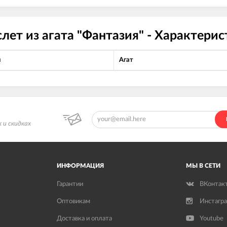
лет из агата "Фантазия" - Характери
л
Агат
 и скидках
ИНФОРМАЦИЯ
МЫ В СЕТИ
Гарантии
ВКонтак
Оптовикам
Инстагр
Доставка и оплата
Youtube