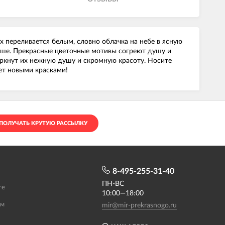
х переливается белым, словно облачка на небе в ясную
душе. Прекрасные цветочные мотивы согреют душу и
еркнут их нежную душу и скромную красоту. Носите
ает новыми красками!
ПОЛУЧАТЬ КРУТУЮ РАССЫЛКУ
8-495-255-31-40
ПН-ВС
те
10:00—18:00
ам
mir@mir-prekrasnogo.ru