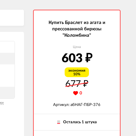
Купить Браслет из агата и
прессованной бирюзы
"Коломбина"
Цена
603
₽
а
экономия
10%
677
₽
0
ки
Артикул: абНАГ-ПБР-376
Осталась 1 штука