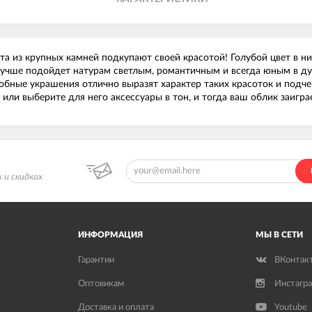
та из крупных камней подкупают своей красотой! Голубой цвет в ни
я лучше подойдет натурам светлым, романтичным и всегда юным в 
обные украшения отлично выразят характер таких красоток и подч
или выберите для него аксессуары в тон, и тогда ваш облик заигр
 и скидках
ИНФОРМАЦИЯ
МЫ В СЕТИ
Гарантии
ВКонтак
Оптовикам
Инстагр
Доставка и оплата
Youtube