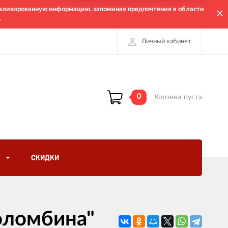
онализированную информацию, запоминая предпочтения в области
.
Личный кабинет
0
Корзина
пуста
СКИДКИ
Коломбина"