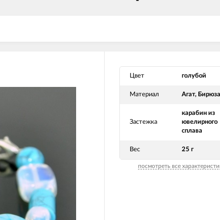
Цвет
голубой
Материал
Агат, Бирюз
карабин из
Застежка
ювелирного
сплава
Вес
25 г
посмотреть все характеристи