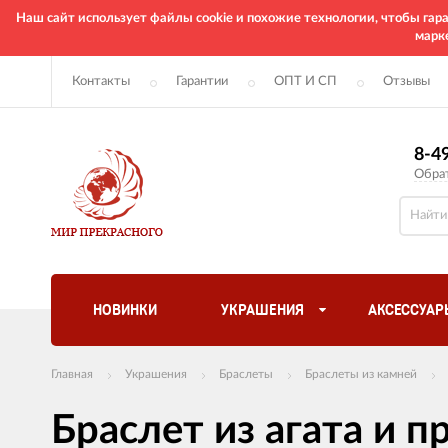
Наш сайт использует файлы cookie и похожие технологии, чтобы га
марк
Контакты
Гарантии
ОПТ И СП
Отзывы
8-4
Обра
НОВИНКИ
УКРАШЕНИЯ
АКСЕССУАР
Главная
Украшения
Браслеты
Браслеты из камней
Браслет из агата и 