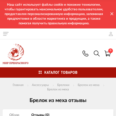
Наш сайт использует файлы cookie и похожие технологии,
чтобы гарантировать максимальное удобство пользователям,
предоставляя персонализированную информацию, запоминая
предпочтения в области маркетинга и продукции, а также
помогая получить правильную информацию.
0
КАТАЛОГ ТОВАРОВ
Главная
Аксессуары
Брелоки
Брелок из меха
Брелок из меха
Брелок из меха отзывы
Обзор
Отзывы (
0
)