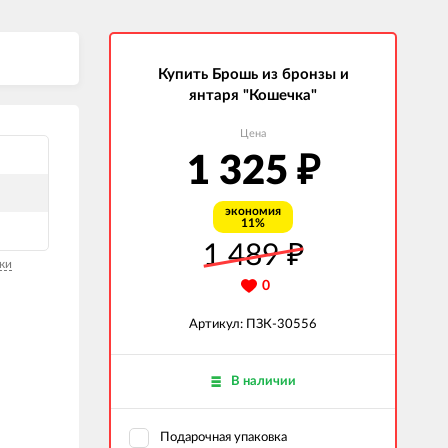
Купить Брошь из бронзы и
янтаря "Кошечка"
Цена
1 325
₽
экономия
11%
1 489
₽
ки
0
Артикул: ПЗК-30556
В наличии
Подарочная упаковка