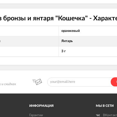
 бронзы и янтаря "Кошечка" - Харак
оранжевый
л
Янтарь
3 г
 и скидках
ИНФОРМАЦИЯ
МЫ В СЕТИ
Гарантии
ВКонтак