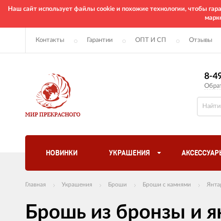
Наш сайт использует файлы cookie и похожие технологии, чтобы га
марк
Контакты
Гарантии
ОПТ И СП
Отзывы
8-4
Обра
НОВИНКИ
УКРАШЕНИЯ
АКСЕССУАР
Главная
Украшения
Броши
Броши с камнями
Янта
Брошь из бронзы и я