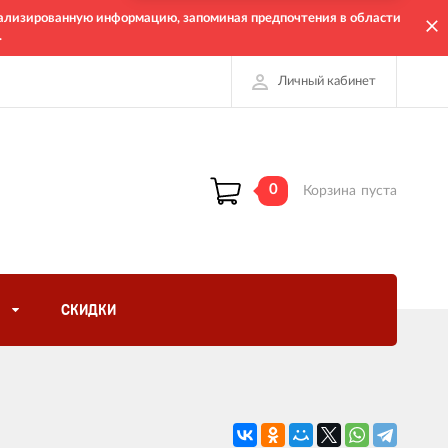
онализированную информацию, запоминая предпочтения в области
.
Личный кабинет
0
Корзина
пуста
СКИДКИ