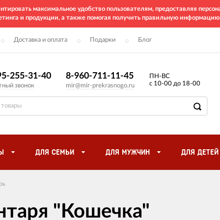
рантировать максимальное удобство пользователям, предоставляя перс
етинга и продукции, а также помогая получить правильную информацию
Доставка и оплата
Подарки
Блог
95-255-31-40
8-960-711-11-45
ПН-ВС
с 10-00 до 18-00
тный звонок
mir@mir-prekrasnogo.ru
Ы
ДЛЯ СЕМЬИ
ДЛЯ МУЖЧИН
ДЛЯ ДЕТЕЙ
рь
нтаря "Кошечка"