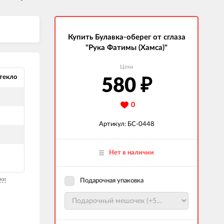
Купить Булавка-оберег от сглаза
"Рука Фатимы (Хамса)"
Цена
текло
580
₽
0
Артикул: БС-0448
Нет в наличии
ки
Подарочная упаковка