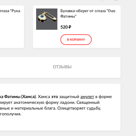
глаза "Рука
Булавка-оберег от сглаза "Глаз
Фатимы"
520
₽
В КОРЗИНУ
ОТЗЫВЫ
ка Фатимы (Хамса)
. Хамса
это
защитный
амулет
в форме
копирует анатомическую форму ладони. Священный
овные и материальные блага. Олицетворяет судьбу,
гополучия.