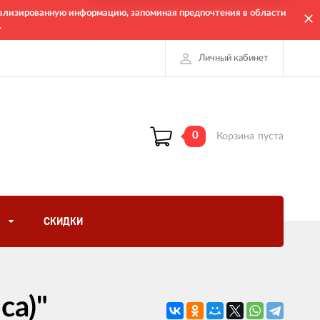
онализированную информацию, запоминая предпочтения в области
.
Личный кабинет
0
Корзина
пуста
СКИДКИ
са)"