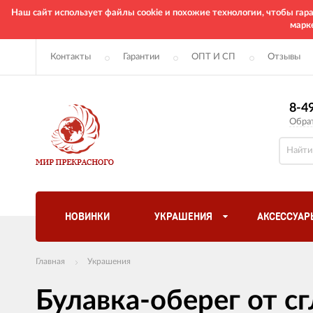
Наш сайт использует файлы cookie и похожие технологии, чтобы га
марк
Контакты
Гарантии
ОПТ И СП
Отзывы
8-4
Обра
НОВИНКИ
УКРАШЕНИЯ
АКСЕССУАР
Главная
Украшения
Булавка-оберег от сг