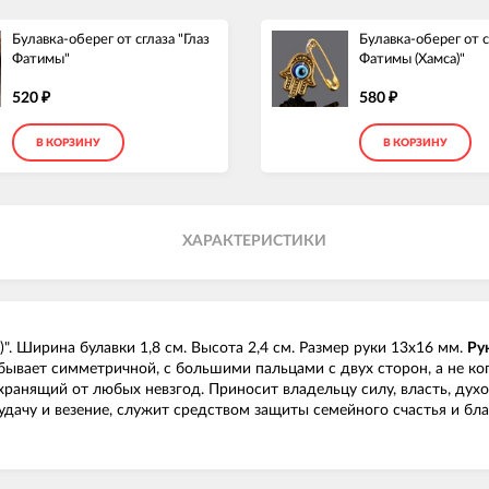
Булавка-оберег от сглаза "Глаз
Булавка-оберег от с
Фатимы"
Фатимы (Хамса)"
520
580
₽
₽
В КОРЗИНУ
В КОРЗИНУ
ХАРАКТЕРИСТИКИ
)". Ширина булавки 1,8 см. Высота 2,4 см. Размер руки 13х16 мм.
Ру
 бывает симметричной, с большими пальцами с двух сторон, а не 
хранящий от любых невзгод. Приносит владельцу силу, власть, дух
дачу и везение, служит средством защиты семейного счастья и бла