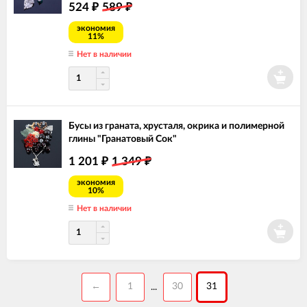
524
589
₽
₽
экономия
11%
Нет в наличии
Бусы из граната, хрусталя, окрика и полимерной
глины "Гранатовый Сок"
1 201
1 349
₽
₽
экономия
10%
Нет в наличии
←
1
30
31
...