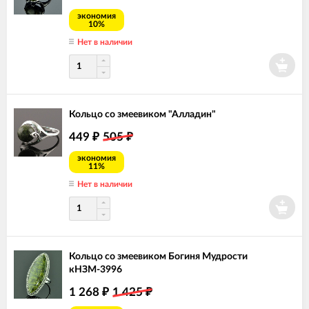
экономия
10%
Нет в наличии
Кольцо со змеевиком "Алладин"
449
505
₽
₽
экономия
11%
Нет в наличии
Кольцо со змеевиком Богиня Мудрости
кНЗМ-3996
1 268
1 425
₽
₽