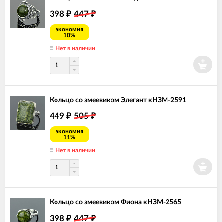
398
447
₽
₽
экономия
10%
Нет в наличии
Кольцо со змеевиком Элегант кНЗМ-2591
449
505
₽
₽
экономия
11%
Нет в наличии
Кольцо со змеевиком Фиона кНЗМ-2565
398
447
₽
₽