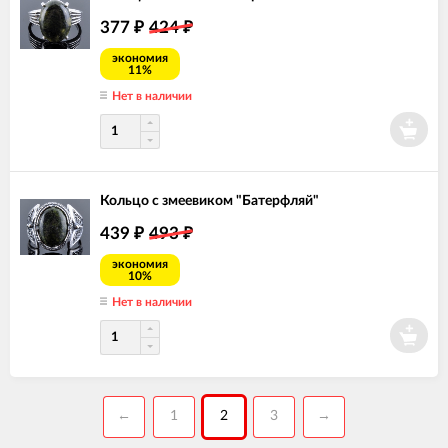
377
424
₽
₽
экономия
11%
Нет в наличии
Кольцо с змеевиком "Батерфляй"
439
493
₽
₽
экономия
10%
Нет в наличии
←
1
2
3
→