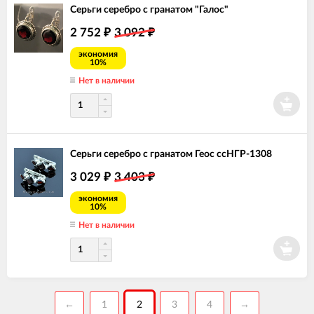
Серьги серебро с гранатом "Галос"
2 752
3 092
₽
₽
экономия
10%
Нет в наличии
Серьги серебро с гранатом Геос ссНГР-1308
3 029
3 403
₽
₽
экономия
10%
Нет в наличии
←
1
2
3
4
→