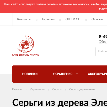
Наш сайт использует файлы cookie и похожие технологии, чтобы га
марк
Контакты
Гарантии
ОПТ И СП
Отзывы
8-4
Обра
НОВИНКИ
УКРАШЕНИЯ
АКСЕССУАР
Главная
Украшения
Серьги
Серьги деревянные
Серьги из дерева Э