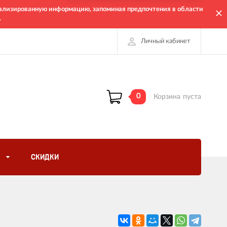
онализированную информацию, запоминая предпочтения в области
.
Личный кабинет
0
Корзина
пуста
СКИДКИ