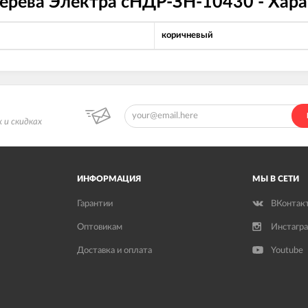
дерева Электра сНДР-ЗН-10430 - Хар
коричневый
 и скидках
ИНФОРМАЦИЯ
МЫ В СЕТИ
Гарантии
ВКонтак
Оптовикам
Инстагр
Доставка и оплата
Youtube