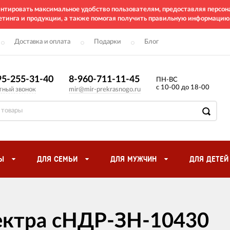
рантировать максимальное удобство пользователям, предоставляя перс
етинга и продукции, а также помогая получить правильную информацию
Доставка и оплата
Подарки
Блог
95-255-31-40
8-960-711-11-45
ПН-ВС
с 10-00 до 18-00
тный звонок
mir@mir-prekrasnogo.ru
Ы
ДЛЯ СЕМЬИ
ДЛЯ МУЖЧИН
ДЛЯ ДЕТЕЙ
лектра сНДР-ЗН-10430