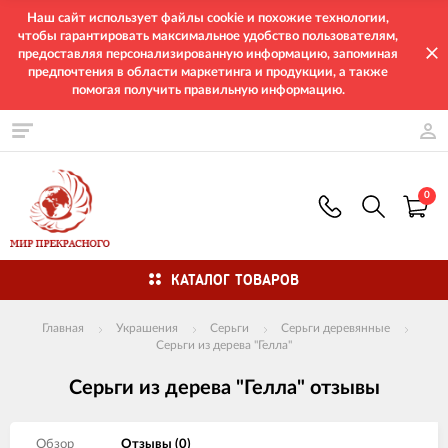
Наш сайт использует файлы cookie и похожие технологии,
чтобы гарантировать максимальное удобство пользователям,
предоставляя персонализированную информацию, запоминая
предпочтения в области маркетинга и продукции, а также
помогая получить правильную информацию.
0
КАТАЛОГ ТОВАРОВ
Главная
Украшения
Серьги
Серьги деревянные
Серьги из дерева "Гелла"
Серьги из дерева "Гелла" отзывы
Обзор
Отзывы (
0
)