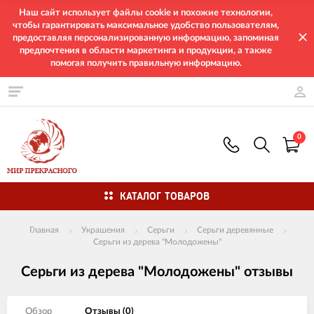
Наш сайт использует файлы cookie и похожие технологии,
чтобы гарантировать максимальное удобство пользователям,
предоставляя персонализированную информацию, запоминая
предпочтения в области маркетинга и продукции, а также
помогая получить правильную информацию.
0
КАТАЛОГ ТОВАРОВ
Главная
Украшения
Серьги
Серьги деревянные
Серьги из дерева "Молодожены"
Серьги из дерева "Молодожены" отзывы
Обзор
Отзывы (
0
)