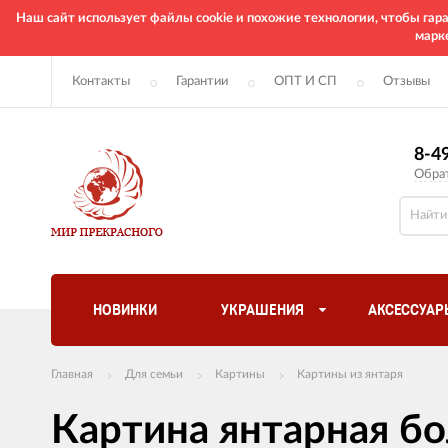
Наш сайт использует файлы cookie и похожие технологии, чтобы га
марк
Контакты
Гарантии
ОПТ И СП
Отзывы
8-4
Обра
НОВИНКИ
УКРАШЕНИЯ
АКСЕССУАР
Главная
Для семьи
Картины
Картины из янтаря
Картина янтарная б