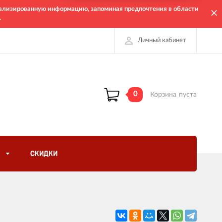
онализированную информацию, запоминая предпочтения в области
.
Личный кабинет
0
Корзина
пуста
СКИДКИ