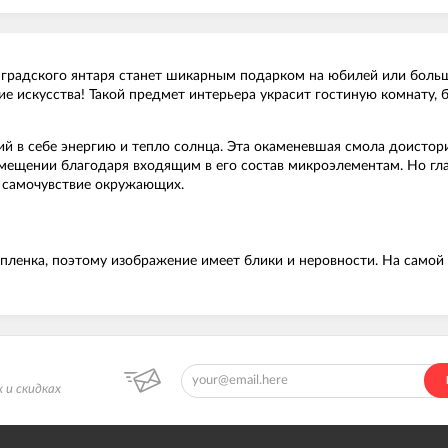
нградского янтаря станет шикарным подарком на юбилей или больш
ие искусства! Такой предмет интерьера украсит гостиную комнату, 
ий в себе энергию и тепло солнца. Эта окаменевшая смола доистор
омещении благодаря входящим в его состав микроэлементам. Но гла
 самочувствие окружающих.
ленка, поэтому изображение имеет блики и неровности. На самой к
 и скидках