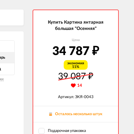
Купить Картина янтарная
большая "Осенняя"
Цена
34 787
₽
арь
экономия
11%
д
39 087
₽
ки
14
Артикул: ЗКЯ-0043
Осталось несколько штук
Подарочная упаковка