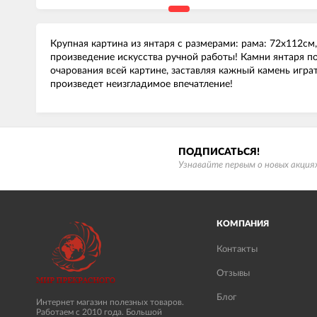
Крупная картина из янтаря с размерами: рама: 72х112см
произведение искусства ручной работы! Камни янтаря п
очарования всей картине, заставляя кажный камень игра
произведет неизгладимое впечатление!
ПОДПИСАТЬСЯ!
Узнавайте первым о новых акциях
КОМПАНИЯ
Контакты
Отзывы
Блог
Интернет магазин полезных товаров.
Работаем с 2010 года. Большой