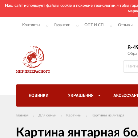
Наш сайт использует файлы cookie и похожие технологии, чтобы га
марк
Контакты
Гарантии
ОПТ И СП
Отзывы
8-4
Обра
НОВИНКИ
УКРАШЕНИЯ
АКСЕССУАР
Главная
Для семьи
Картины
Картины из янтаря
Картина янтарная б