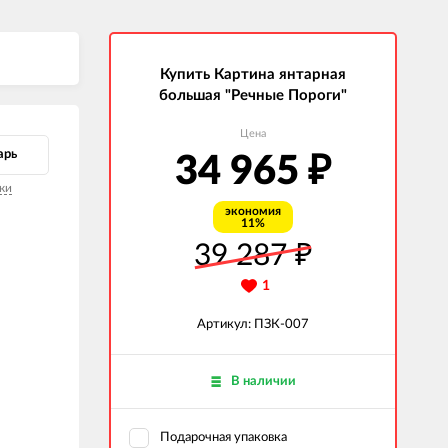
Купить Картина янтарная
большая "Речные Пороги"
Цена
арь
34 965
₽
ки
экономия
11%
39 287
₽
1
Артикул: ПЗК-007
В наличии
Подарочная упаковка