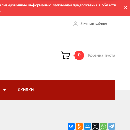
онализированную информацию, запоминая предпочтения в области
.
Личный кабинет
0
Корзина
пуста
СКИДКИ