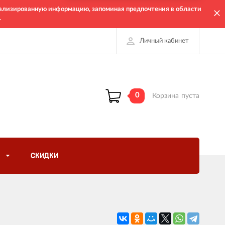
онализированную информацию, запоминая предпочтения в области
.
Личный кабинет
0
Корзина
пуста
СКИДКИ