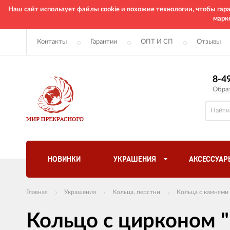
Наш сайт использует файлы cookie и похожие технологии, чтобы га
марк
Контакты
Гарантии
ОПТ И СП
Отзывы
8-4
Обра
НОВИНКИ
УКРАШЕНИЯ
АКСЕССУАР
Главная
Украшения
Кольца, перстни
Кольца с камнями
Кольцо с цирконом "