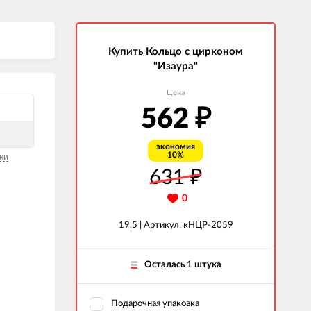
Купить Кольцо с цирконом
"Изаура"
Цена
562
₽
экономия
10%
ки
631
₽
0
19,5 |
Артикул: кНЦР-2059
Осталась 1 штука
Подарочная упаковка