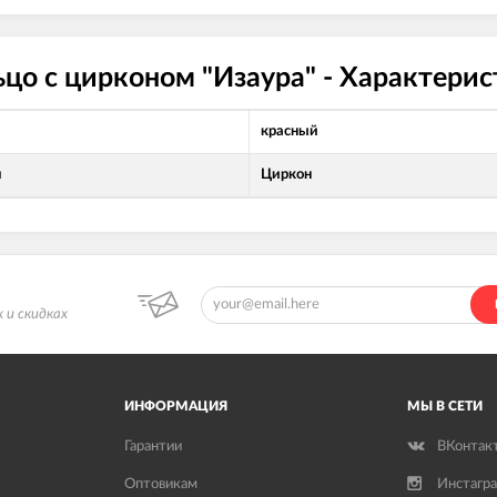
цо с цирконом "Изаура" - Характери
красный
л
Циркон
 и скидках
ИНФОРМАЦИЯ
МЫ В СЕТИ
Гарантии
ВКонтак
Оптовикам
Инстагр