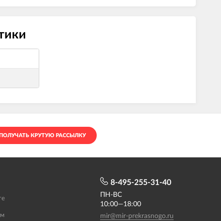
стики
ПОЛУЧАТЬ КРУТУЮ РАССЫЛКУ
8-495-255-31-40
ПН-ВС
те
10:00—18:00
ам
mir@mir-prekrasnogo.ru