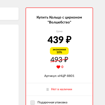
Купить Кольцо с цирконом
"Волшебство"
Цена
439
₽
экономия
10%
493
₽
0
Артикул: кНЦР-8801
Нет в наличии
Подарочная упаковка