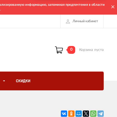
онализированную информацию, запоминая предпочтения в области
.
Личный кабинет
0
Корзина
пуста
СКИДКИ