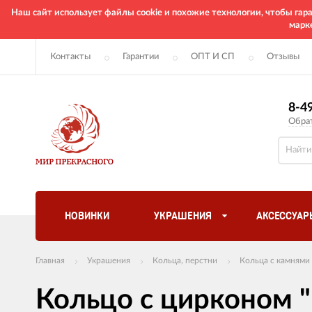
Наш сайт использует файлы cookie и похожие технологии, чтобы га
марк
Контакты
Гарантии
ОПТ И СП
Отзывы
8-4
Обра
НОВИНКИ
УКРАШЕНИЯ
АКСЕССУАР
Главная
Украшения
Кольца, перстни
Кольца с камнями
Кольцо с цирконом 