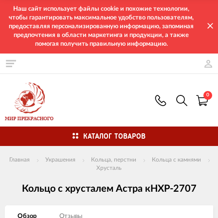
Наш сайт использует файлы cookie и похожие технологии,
чтобы гарантировать максимальное удобство пользователям,
предоставляя персонализированную информацию, запоминая
предпочтения в области маркетинга и продукции, а также
помогая получить правильную информацию.
0
КАТАЛОГ ТОВАРОВ
Главная
Украшения
Кольца, перстни
Кольца с камнями
Хрусталь
Кольцо с хрусталем Астра кНХР-2707
Обзор
Отзывы