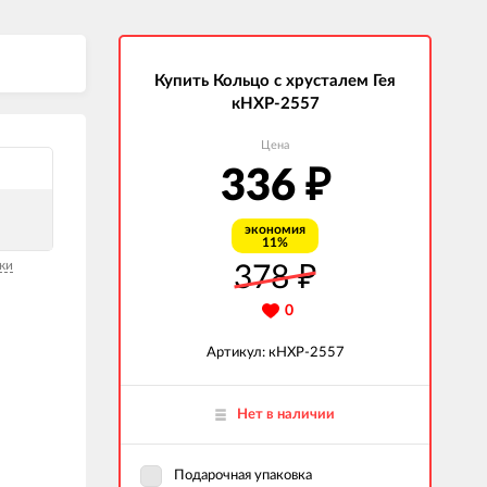
Купить Кольцо с хрусталем Гея
кНХР-2557
Цена
336
₽
экономия
11%
ки
378
₽
0
Артикул: кНХР-2557
Нет в наличии
Подарочная упаковка