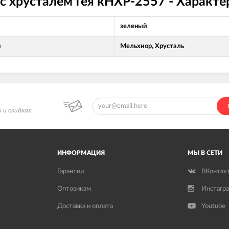
с хрусталем Гея кНХР-2557 - Характ
зеленый
л
Мельхиор, Хрусталь
 и скидках
ИНФОРМАЦИЯ
МЫ В СЕТИ
Гарантии
ВКонтак
Оптовикам
Инстагр
Доставка и оплата
Youtube