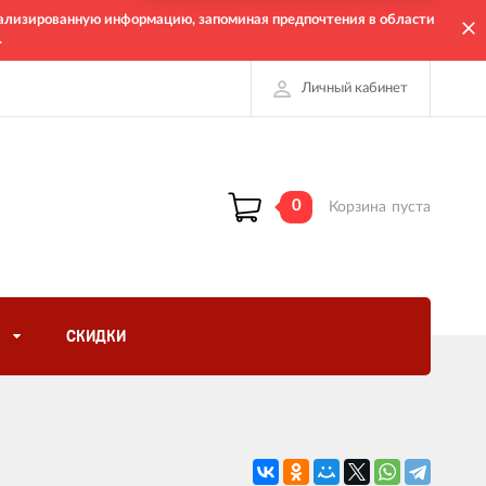
онализированную информацию, запоминая предпочтения в области
.
Личный кабинет
0
Корзина
пуста
СКИДКИ