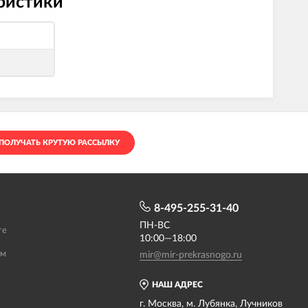
еристики
ПОЛУЧАТЬ КРУТУЮ РАССЫЛКУ
8-495-255-31-40
ПН-ВС
те
10:00—18:00
ам
mir@mir-prekrasnogo.ru
НАШ АДРЕС
г. Москва, м. Лубянка, Лучников