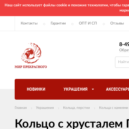
Наш сайт использует файлы cookie и похожие технологии, чтобы га
марк
Контакты
Гарантии
ОПТ И СП
Отзывы
8-4
Обра
НОВИНКИ
УКРАШЕНИЯ
АКСЕССУАР
Главная
Украшения
Кольца, перстни
Кольца с камнями
Кольцо с хрусталем 