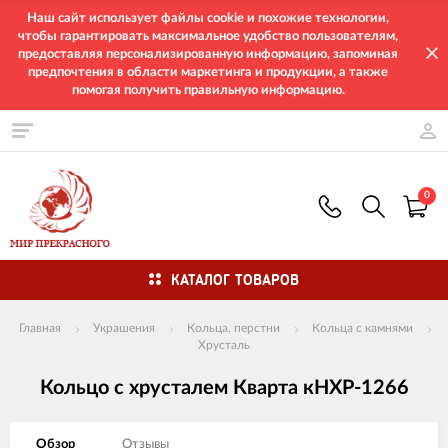
Наш сайт использует файлы cookie и похожие технологии,
чтобы гарантировать максимальное удобство пользователям,
предоставляя персонализированную информацию, запоминая
предпочтения в области маркетинга и продукции, а также
помогая получить правильную информацию.
0
КАТАЛОГ ТОВАРОВ
Главная
Украшения
Кольца, перстни
Кольца с камнями
Хрусталь
Кольцо с хрусталем Кварта кНХР-1266
Обзор
Отзывы