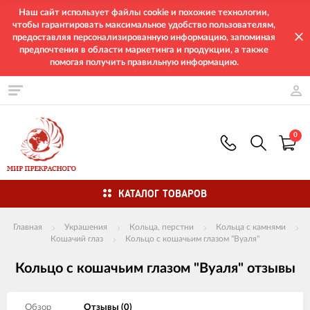
Наш сайт использует файлы cookie и похожие технологии,
чтобы гарантировать максимальное удобство пользователям,
предоставляя персонализированную информацию, запоминая
предпочтения в области маркетинга и продукции, а также
помогая получить правильную информацию.
0
КАТАЛОГ ТОВАРОВ
Главная
Украшения
Кольца, перстни
Кольца с камнями
Кошачий глаз
Кольцо с кошачьим глазом "Вуаля"
Кольцо с кошачьим глазом "Вуаля" отзывы
Обзор
Отзывы (
0
)