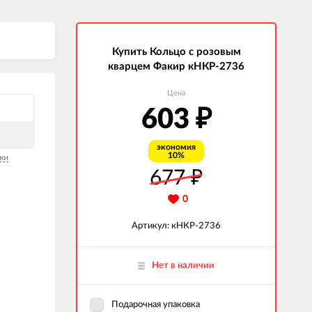
Купить Кольцо с розовым
кварцем Факир кНКР-2736
Цена
603
₽
экономия
10%
ки
677
₽
0
Артикул: кНКР-2736
Нет в наличии
Подарочная упаковка