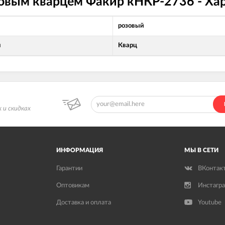
зовым кварцем Факир кНКР-2736 - Ха
розовый
л
Кварц
 и скидках
ИНФОРМАЦИЯ
МЫ В СЕТИ
Гарантии
ВКонтак
Оптовикам
Инстагр
Доставка и оплата
Youtube