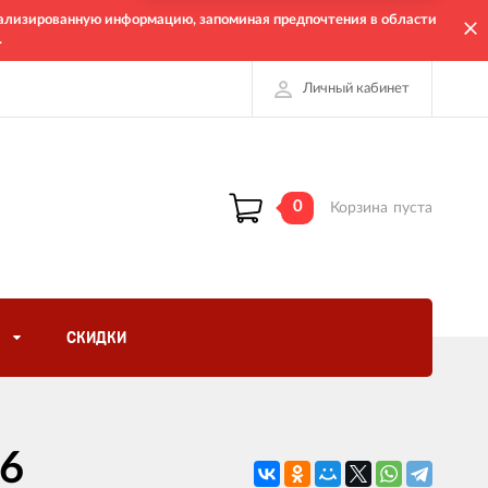
онализированную информацию, запоминая предпочтения в области
.
Личный кабинет
0
Корзина
пуста
СКИДКИ
36