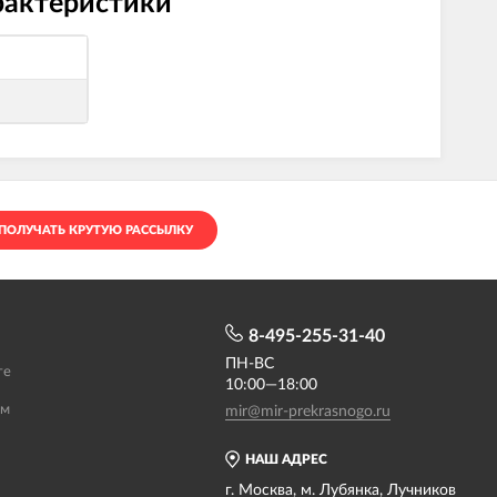
рактеристики
ПОЛУЧАТЬ КРУТУЮ РАССЫЛКУ
8-495-255-31-40
ПН-ВС
те
10:00—18:00
ам
mir@mir-prekrasnogo.ru
НАШ АДРЕС
г. Москва, м. Лубянка, Лучников