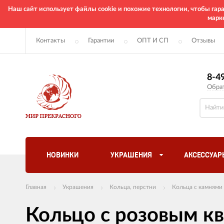
Наш сайт использует файлы cookie и похожие технологии, чтобы га
марк
Контакты
Гарантии
ОПТ И СП
Отзывы
8-4
Обра
НОВИНКИ
УКРАШЕНИЯ
АКСЕССУАР
Главная
Украшения
Кольца, перстни
Кольца с камнями
Кольцо с розовым к