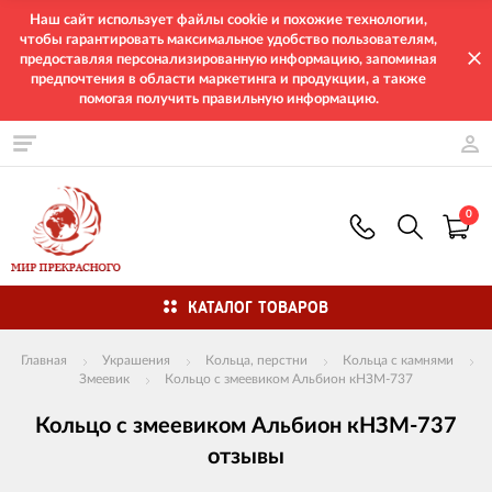
Наш сайт использует файлы cookie и похожие технологии,
чтобы гарантировать максимальное удобство пользователям,
предоставляя персонализированную информацию, запоминая
предпочтения в области маркетинга и продукции, а также
помогая получить правильную информацию.
0
КАТАЛОГ ТОВАРОВ
Главная
Украшения
Кольца, перстни
Кольца с камнями
Змеевик
Кольцо с змеевиком Альбион кНЗМ-737
Кольцо с змеевиком Альбион кНЗМ-737
отзывы