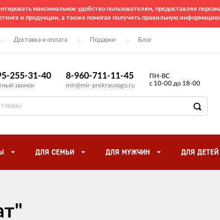
рантировать максимальное удобство пользователям, предоставляя перс
етинга и продукции, а также помогая получить правильную информацию
Доставка и оплата
Подарки
Блог
95-255-31-40
8-960-711-11-45
ПН-ВС
с 10-00 до 18-00
тный звонок
mir@mir-prekrasnogo.ru
Ы
ДЛЯ СЕМЬИ
ДЛЯ МУЖЧИН
ДЛЯ ДЕТЕЙ
ат"