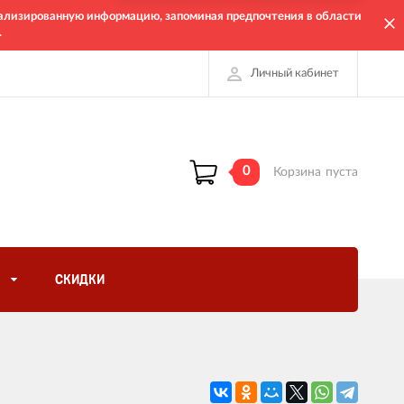
онализированную информацию, запоминая предпочтения в области
.
Личный кабинет
0
Корзина
пуста
СКИДКИ