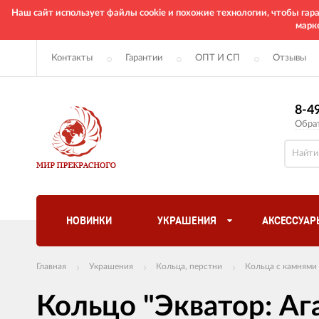
Наш сайт использует файлы cookie и похожие технологии, чтобы га
марк
Контакты
Гарантии
ОПТ И СП
Отзывы
8-4
Обра
НОВИНКИ
УКРАШЕНИЯ
АКСЕССУАР
Главная
Украшения
Кольца, перстни
Кольца с камнями
Кольцо "Экватор: Аг