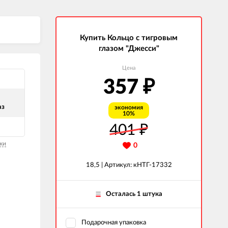
Купить Кольцо с тигровым
глазом "Джесси"
Цена
357
₽
аз
экономия
10%
401
₽
ки
0
18,5 |
Артикул: кНТГ-17332
Осталась 1 штука
Подарочная упаковка