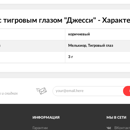
с тигровым глазом "Джесси" - Характ
коричневый
л
Мельхиор, Тигровый глаз
3 г
 и скидках
ИНФОРМАЦИЯ
МЫ В СЕТИ
Гарантии
ВКонтак