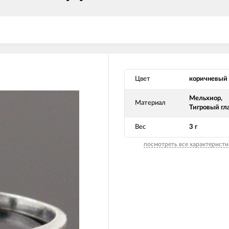
Цвет
коричневый
Мельхиор,
Материал
Тигровый гл
Вес
3 г
посмотреть все характеристи