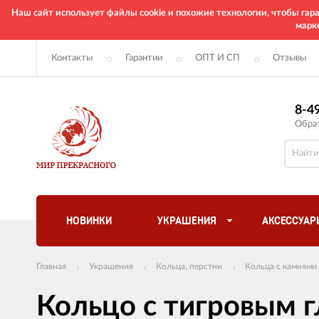
Наш сайт использует файлы cookie и похожие технологии, чтобы га
марк
Контакты
Гарантии
ОПТ И СП
Отзывы
8-4
Обра
НОВИНКИ
УКРАШЕНИЯ
АКСЕССУАР
Главная
Украшения
Кольца, перстни
Кольца с камнями
Кольцо с тигровым г