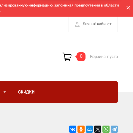
онализированную информацию, запоминая предпочтения в области
.
Личный кабинет
0
Корзина
пуста
СКИДКИ