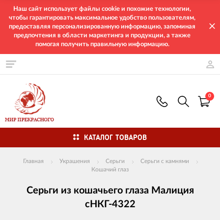
Наш сайт использует файлы cookie и похожие технологии,
чтобы гарантировать максимальное удобство пользователям,
предоставляя персонализированную информацию, запоминая
предпочтения в области маркетинга и продукции, а также
помогая получить правильную информацию.
0
КАТАЛОГ ТОВАРОВ
Главная
Украшения
Серьги
Серьги с камнями
Кошачий глаз
Серьги из кошачьего глаза Малиция
сНКГ-4322