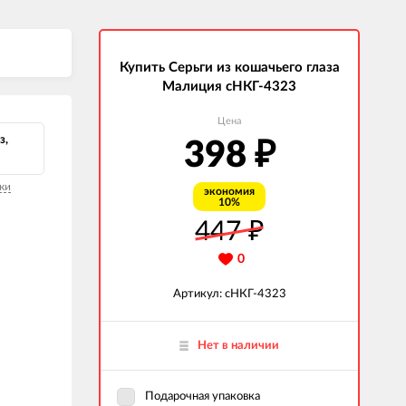
Купить Серьги из кошачьего глаза
Малиция сНКГ-4323
Цена
з,
398
₽
ки
экономия
10%
447
₽
0
Артикул: сНКГ-4323
Нет в наличии
Подарочная упаковка