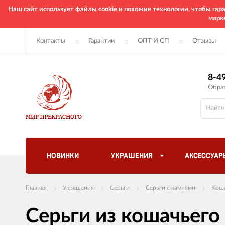
Наш сайт использует файлы cookie и похожие технологии, чтобы га
марк
Контакты
Гарантии
ОПТ И СП
Отзывы
8-4
Обра
НОВИНКИ
УКРАШЕНИЯ
АКСЕССУАР
Главная
Украшения
Серьги
Серьги с камнями
Коша
Серьги из кошачьего