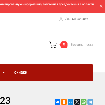
онализированную информацию, запоминая предпочтения в области
.
Личный кабинет
0
Корзина
пуста
СКИДКИ
323