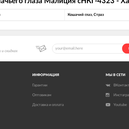
шачьего глаза Малиция сНКГ-4323 - Х
л
Кошачий глаз, Страз
 и скидках
ИНФОРМАЦИЯ
МЫ В СЕТИ
Гарантии
ВКонтак
Оптовикам
Инстагр
Доставка и оплата
Youtube