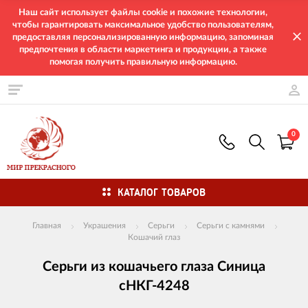
Наш сайт использует файлы cookie и похожие технологии,
чтобы гарантировать максимальное удобство пользователям,
предоставляя персонализированную информацию, запоминая
предпочтения в области маркетинга и продукции, а также
помогая получить правильную информацию.
0
КАТАЛОГ ТОВАРОВ
Главная
Украшения
Серьги
Серьги с камнями
Кошачий глаз
Серьги из кошачьего глаза Синица
сНКГ-4248