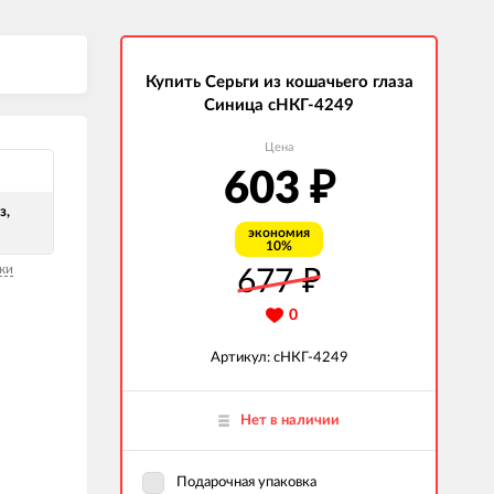
Купить Серьги из кошачьего глаза
Синица сНКГ-4249
Цена
603
₽
з,
экономия
10%
ки
677
₽
0
Артикул: сНКГ-4249
Нет в наличии
Подарочная упаковка