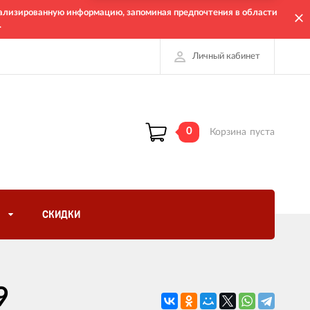
онализированную информацию, запоминая предпочтения в области
.
Личный кабинет
0
Корзина
пуста
СКИДКИ
9