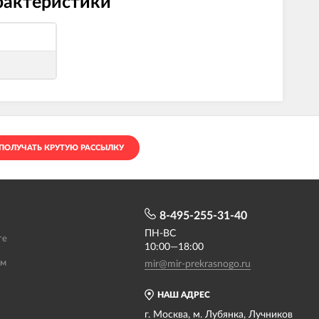
арактеристики
ПОЛУЧАТЬ КРУТУЮ РАССЫЛКУ
8-495-255-31-40
ПН-ВС
те
10:00—18:00
ам
mir@mir-prekrasnogo.ru
НАШ АДРЕС
г. Москва, м. Лубянка, Лучников