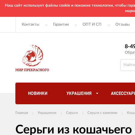
Наш сайт использует файлы cookie и похожие технологии, чтобы га
марк
Контакты
Гарантии
ОПТ И СП
Отзывы
8-4
Обра
НОВИНКИ
УКРАШЕНИЯ
АКСЕССУАР
Главная
Украшения
Серьги
Серьги с камнями
Коша
Серьги из кошачьего