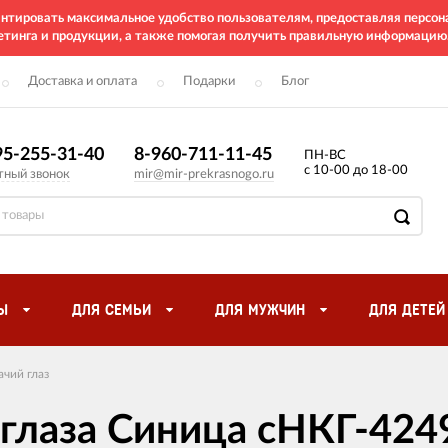
рантировать максимальное удобство пользователям, предоставляя перс
етинга и продукции, а также помогая получить правильную информацию
Доставка и оплата
Подарки
Блог
95-255-31-40
8-960-711-11-45
ПН-ВС
с 10-00 до 18-00
тный звонок
mir@mir-prekrasnogo.ru
Ы
ДЛЯ СЕМЬИ
ДЛЯ МУЖЧИН
ДЛЯ ДЕТЕЙ
чий глаз
 глаза Синица сНКГ-424