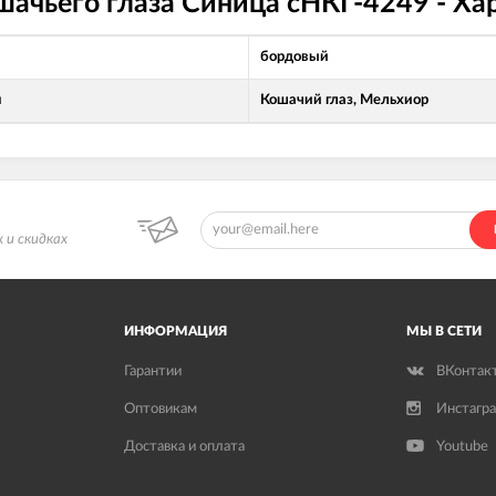
шачьего глаза Синица сНКГ-4249 - Х
бордовый
л
Кошачий глаз, Мельхиор
 и скидках
ИНФОРМАЦИЯ
МЫ В СЕТИ
Гарантии
ВКонтак
Оптовикам
Инстагр
Доставка и оплата
Youtube