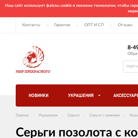
Наш сайт использует файлы cookie и похожие технологии, чтобы га
марк
Контакты
Гарантии
ОПТ И СП
Отзывы
8-4
Обра
НОВИНКИ
УКРАШЕНИЯ
АКСЕССУАР
Главная
Украшения
Серьги
Серьги с камнями
Коша
Серьги позолота с к