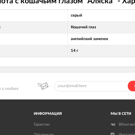
лота с кошачьим глазом "Аляска" - Ха
серый
л
Кошачий глаз
английский замочек
14 г
 и скидках
ИНФОРМАЦИЯ
МЫ В СЕТИ
Гарантии
ВКонтак
Оптовикам
Инстагр