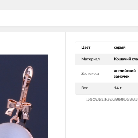
Цвет
серый
Материал
Кошачий гла
английский
Застежка
замочек
Вес
14 г
посмотреть все характеристи