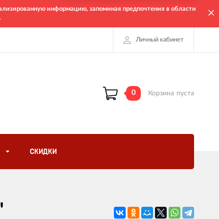
онализированную информацию, запоминая предпочтения в области
.
Личный кабинет
0
Корзина
пуста
СКИДКИ
"