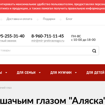
рантировать максимальное удобство пользователям, предоставляя перс
етинга и продукции, а также помогая получить правильную информацию
Доставка и оплата
Подарки
Блог
95-255-31-40
8-960-711-11-45
ПН-ВС
с 10-00 до 18-00
тный звонок
mir@mir-prekrasnogo.ru
Ы
ДЛЯ СЕМЬИ
ДЛЯ МУЖЧИН
ДЛЯ ДЕТЕЙ
чий глаз
ошачьим глазом "Аляска