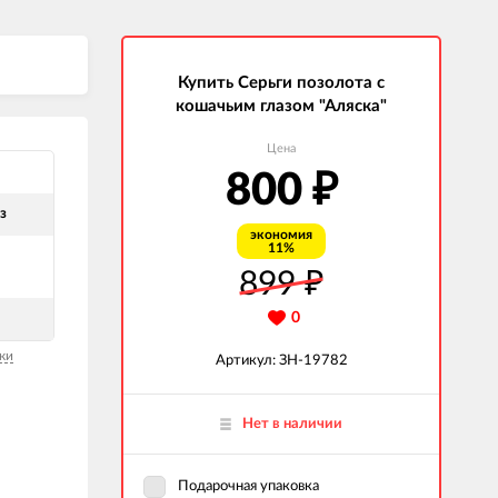
Купить Серьги позолота с
кошачьим глазом "Аляска"
Цена
800
₽
з
экономия
11%
899
₽
0
ки
Артикул: ЗН-19782
Нет в наличии
Подарочная упаковка