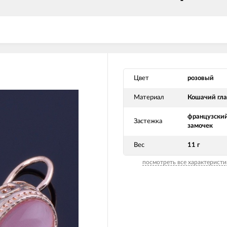
Цвет
розовый
Материал
Кошачий гла
французски
Застежка
замочек
Вес
11 г
посмотреть все характеристи