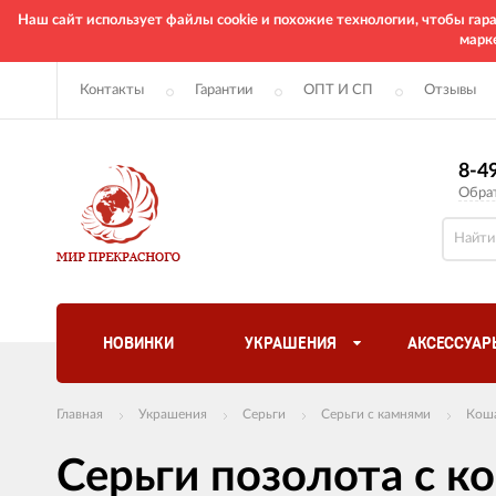
Наш сайт использует файлы cookie и похожие технологии, чтобы га
марк
Контакты
Гарантии
ОПТ И СП
Отзывы
8-4
Обра
НОВИНКИ
УКРАШЕНИЯ
АКСЕССУАР
Главная
Украшения
Серьги
Серьги с камнями
Коша
Серьги позолота с к