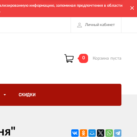
онализированную информацию, запоминая предпочтения в области
.
Личный кабинет
0
Корзина
пуста
СКИДКИ
ня"