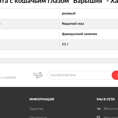
ота с кошачьим глазом "Барышня" - Х
розовый
л
Кошачий глаз
французский замочек
11 г
 и скидках
ИНФОРМАЦИЯ
МЫ В СЕТИ
Гарантии
ВКонтак
Оптовикам
Инстагр