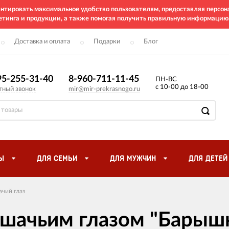
рантировать максимальное удобство пользователям, предоставляя перс
етинга и продукции, а также помогая получить правильную информацию
Доставка и оплата
Подарки
Блог
95-255-31-40
8-960-711-11-45
ПН-ВС
с 10-00 до 18-00
тный звонок
mir@mir-prekrasnogo.ru
Ы
ДЛЯ СЕМЬИ
ДЛЯ МУЖЧИН
ДЛЯ ДЕТЕЙ
чий глаз
ошачьим глазом "Барыш