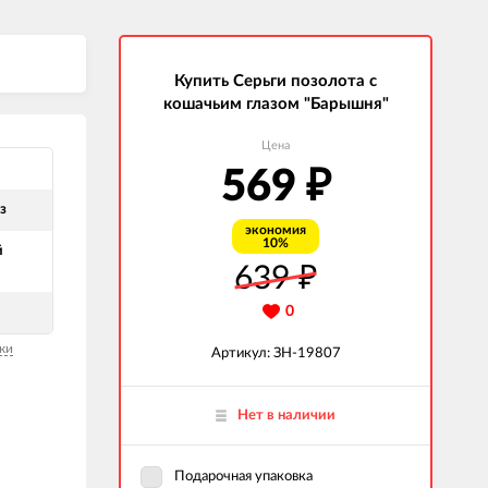
Купить Серьги позолота с
кошачьим глазом "Барышня"
Цена
569
₽
з
экономия
10%
й
639
₽
0
ки
Артикул: ЗН-19807
Нет в наличии
Подарочная упаковка