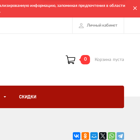
онализированную информацию, запоминая предпочтения в области
.
Личный кабинет
0
Корзина
пуста
СКИДКИ