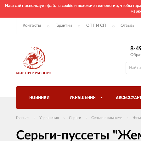
Наш сайт использует файлы cookie и похожие технологии, чтобы га
марк
Контакты
Гарантии
ОПТ И СП
Отзывы
8-4
Обра
НОВИНКИ
УКРАШЕНИЯ
АКСЕССУАР
Главная
Украшения
Серьги
Серьги с камнями
Жем
Серьги-пуссеты "Же