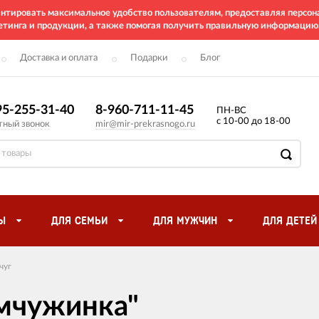
рантировать максимальное удобство пользователям, предоставляя перс
етинга и продукции, а также помогая получить правильную информацию
Доставка и оплата
Подарки
Блог
95-255-31-40
8-960-711-11-45
ПН-ВС
с 10-00 до 18-00
тный звонок
mir@mir-prekrasnogo.ru
Ы
ДЛЯ СЕМЬИ
ДЛЯ МУЖЧИН
ДЛЯ ДЕТЕЙ
чуг
мчужинка"