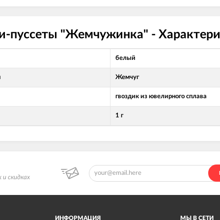
и-пуссеты "Жемчужинка" - Характер
белый
л
Жемчуг
гвоздик из ювелирного сплава
1 г
 и скидках
ИНФОРМАЦИЯ
МЫ В СЕТИ