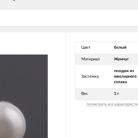
Цвет
белый
Материал
Жемчуг
гвоздик из
Застежка
ювелирного
сплава
Вес
1 г
посмотреть все характеристи