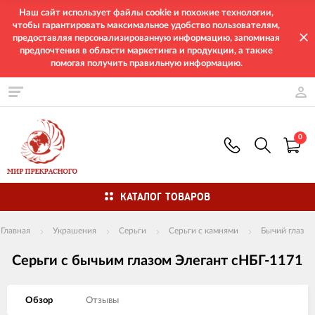
Наш сайт использует файлы cookie и похожие технологии,
чтобы гарантировать максимальное удобство пользователям,
предоставляя персонализированную информацию, запоминая
предпочтения в области маркетинга и продукции, а также
помогая получить правильную информацию.
0
КАТАЛОГ ТОВАРОВ
Главная
Украшения
Серьги
Серьги с камнями
Бычий глаз
Серьги с бычьим глазом Элегант сНБГ-1171
Обзор
Отзывы