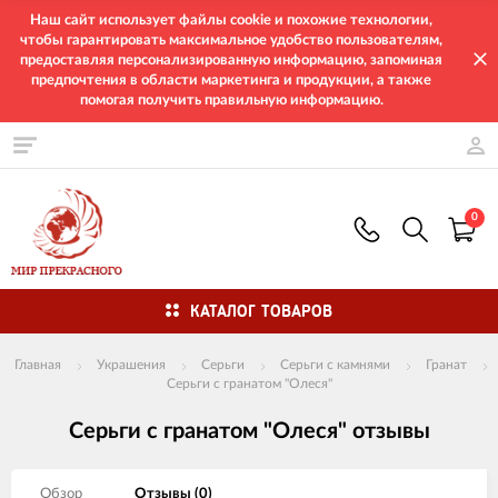
Наш сайт использует файлы cookie и похожие технологии,
чтобы гарантировать максимальное удобство пользователям,
предоставляя персонализированную информацию, запоминая
предпочтения в области маркетинга и продукции, а также
помогая получить правильную информацию.
0
КАТАЛОГ ТОВАРОВ
Главная
Украшения
Серьги
Серьги с камнями
Гранат
Серьги с гранатом "Олеся"
Серьги с гранатом "Олеся" отзывы
Обзор
Отзывы (
0
)