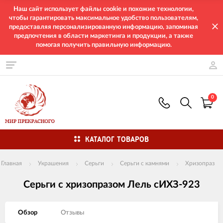
Наш сайт использует файлы cookie и похожие технологии,
чтобы гарантировать максимальное удобство пользователям,
предоставляя персонализированную информацию, запоминая
предпочтения в области маркетинга и продукции, а также
помогая получить правильную информацию.
0
КАТАЛОГ ТОВАРОВ
Главная
Украшения
Серьги
Серьги с камнями
Хризопраз
Серьги с хризопразом Лель сИХЗ-923
Обзор
Отзывы