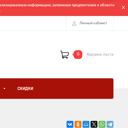
онализированную информацию, запоминая предпочтения в области
.
Личный кабинет
0
Корзина
пуста
СКИДКИ