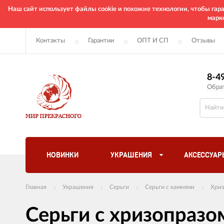
Наш сайт использует файлы cookie и похожие технологии, чтобы га
марк
Контакты
Гарантии
ОПТ И СП
Отзывы
8-4
Обра
НОВИНКИ
УКРАШЕНИЯ
АКСЕССУАР
Главная
Украшения
Серьги
Серьги с камнями
Хриз
Серьги с хризопраз