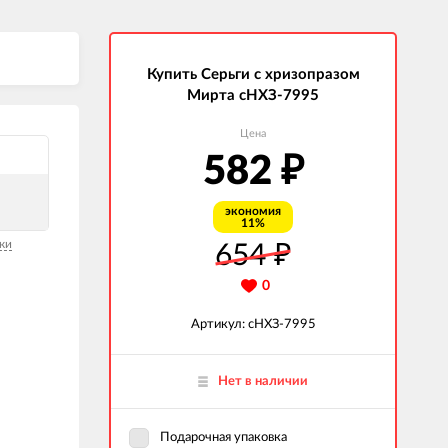
Купить Серьги с хризопразом
Мирта сНХЗ-7995
Цена
582
₽
экономия
11%
ки
654
₽
0
Артикул: сНХЗ-7995
Нет в наличии
Подарочная упаковка