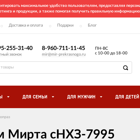
рантировать максимальное удобство пользователям, предоставляя перс
етинга и продукции, а также помогая получить правильную информацию
Доставка и оплата
Подарки
Блог
95-255-31-40
8-960-711-11-45
ПН-ВС
с 10-00 до 18-00
тный звонок
mir@mir-prekrasnogo.ru
Ы
ДЛЯ СЕМЬИ
ДЛЯ МУЖЧИН
ДЛЯ ДЕТЕЙ
опраз
ом Мирта сНХЗ-7995