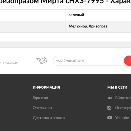
хризопразом Мирта сНХЗ-7995 - Хара
зеленый
л
Мельхиор, Хризопраз
 и скидках
ИНФОРМАЦИЯ
МЫ В СЕТИ
Гарантии
ВКонтак
Оптовикам
Инстагр
Доставка и оплата
Youtube