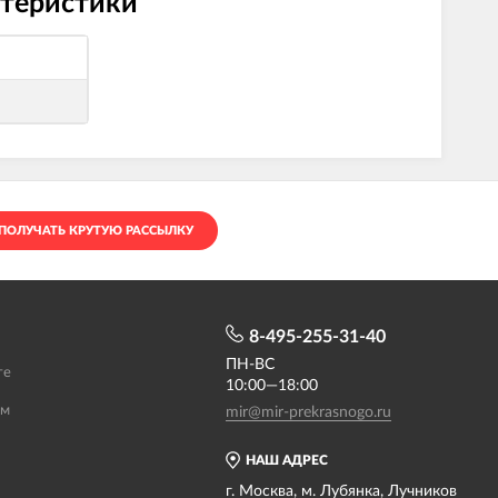
ктеристики
ПОЛУЧАТЬ КРУТУЮ РАССЫЛКУ
8-495-255-31-40
ПН-ВС
те
10:00—18:00
ам
mir@mir-prekrasnogo.ru
НАШ АДРЕС
г. Москва, м. Лубянка, Лучников