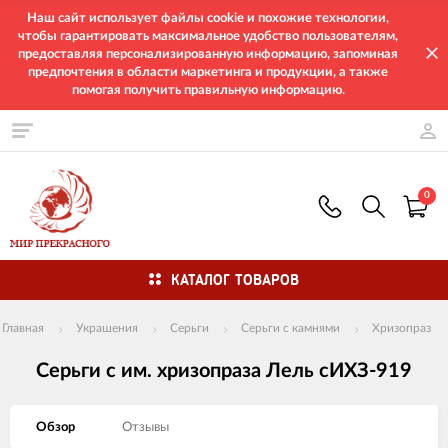
Наш сайт использует файлы cookie и похожие технологии,
чтобы гарантировать максимальное удобство пользователям,
предоставляя персонализированную информацию, запоминая
предпочтения в области маркетинга и продукции, а также
помогая получить правильную информацию.
0
КАТАЛОГ ТОВАРОВ
Главная
Украшения
Серьги
Серьги с камнями
Хризопраз
Серьги с им. хризопраза Лель сИХЗ-919
Обзор
Отзывы