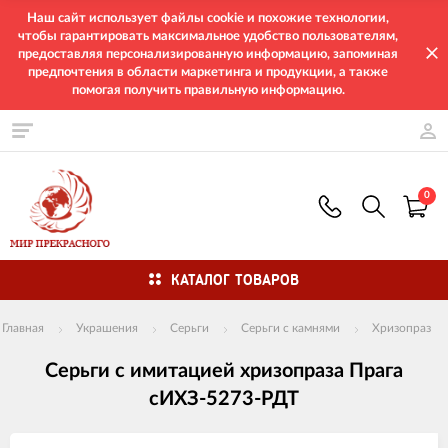
Наш сайт использует файлы cookie и похожие технологии,
чтобы гарантировать максимальное удобство пользователям,
предоставляя персонализированную информацию, запоминая
предпочтения в области маркетинга и продукции, а также
помогая получить правильную информацию.
0
КАТАЛОГ ТОВАРОВ
Главная
Украшения
Серьги
Серьги с камнями
Хризопраз
Серьги с имитацией хризопраза Прага
сИХЗ-5273-РДТ