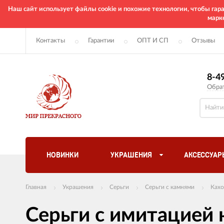
Наш сайт использует файлы cookie и похожие технологии, чтобы га
марк
Контакты
Гарантии
ОПТ И СП
Отзывы
8-4
Обра
НОВИНКИ
УКРАШЕНИЯ
АКСЕССУАР
Главная
Украшения
Серьги
Серьги с камнями
Кахо
Серьги с имитацией 