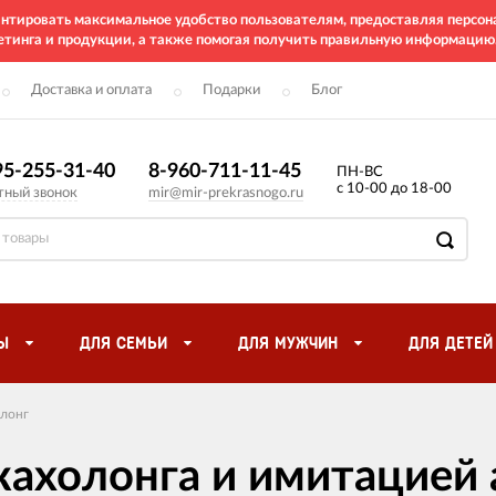
рантировать максимальное удобство пользователям, предоставляя перс
етинга и продукции, а также помогая получить правильную информацию
Доставка и оплата
Подарки
Блог
95-255-31-40
8-960-711-11-45
ПН-ВС
с 10-00 до 18-00
тный звонок
mir@mir-prekrasnogo.ru
Ы
ДЛЯ СЕМЬИ
ДЛЯ МУЖЧИН
ДЛЯ ДЕТЕЙ
лонг
кахолонга и имитацией 