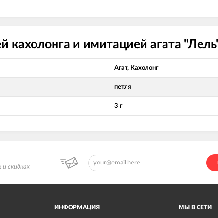
й кахолонга и имитацией агата "Лель
л
Агат, Кахолонг
петля
3 г
 и скидках
ИНФОРМАЦИЯ
МЫ В СЕТИ