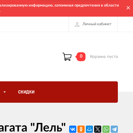
онализированную информацию, запоминая предпочтения в области
.
Личный кабинет
0
Корзина
пуста
СКИДКИ
агата "Лель"