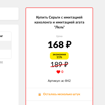
Купить Серьги с имитацией
кахолонга и имитацией агата
"Лель"
нг
Цена
168
₽
экономия
11%
ки
189
₽
0
Артикул: ас-842
Осталось несколько штук