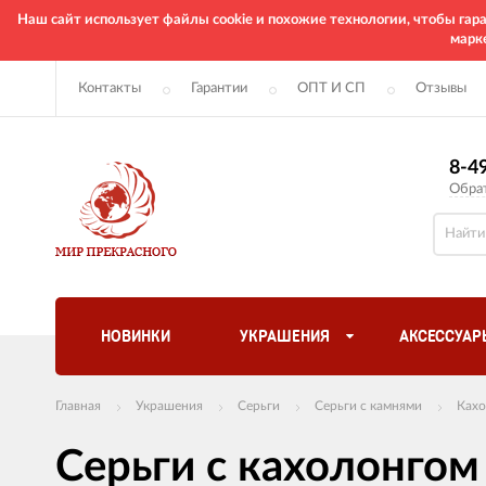
Наш сайт использует файлы cookie и похожие технологии, чтобы га
марк
Контакты
Гарантии
ОПТ И СП
Отзывы
8-4
Обра
НОВИНКИ
УКРАШЕНИЯ
АКСЕССУАР
Главная
Украшения
Серьги
Серьги с камнями
Кахо
Серьги с кахолонгом 