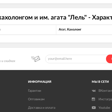
кахолонгом и им. агата "Лель" - Хара
л
Агат, Кахолонг
 и скидках
ИНФОРМАЦИЯ
МЫ В СЕТИ
Гарантии
ВКонтак
Оптовикам
Инстагр
Доставка и оплата
Youtube