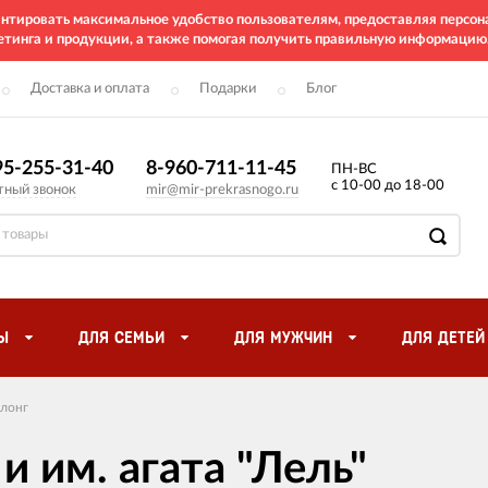
рантировать максимальное удобство пользователям, предоставляя перс
етинга и продукции, а также помогая получить правильную информацию
Доставка и оплата
Подарки
Блог
95-255-31-40
8-960-711-11-45
ПН-ВС
с 10-00 до 18-00
тный звонок
mir@mir-prekrasnogo.ru
Ы
ДЛЯ СЕМЬИ
ДЛЯ МУЖЧИН
ДЛЯ ДЕТЕЙ
лонг
и им. агата "Лель"