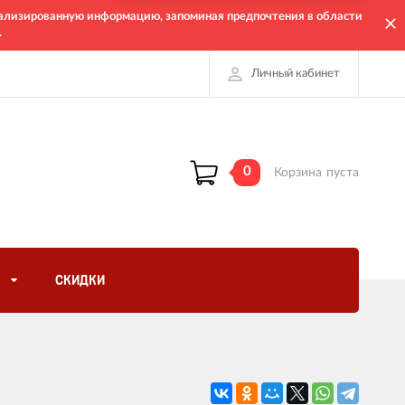
онализированную информацию, запоминая предпочтения в области
.
Личный кабинет
0
Корзина
пуста
СКИДКИ