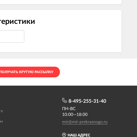
ктеристики
ПОЛУЧАТЬ КРУТУЮ РАССЫЛКУ
8-495-255-31-40
ПН-ВС
те
10:00—18:00
ам
mir@mir-prekrasnogo.ru
НАШ АДРЕС