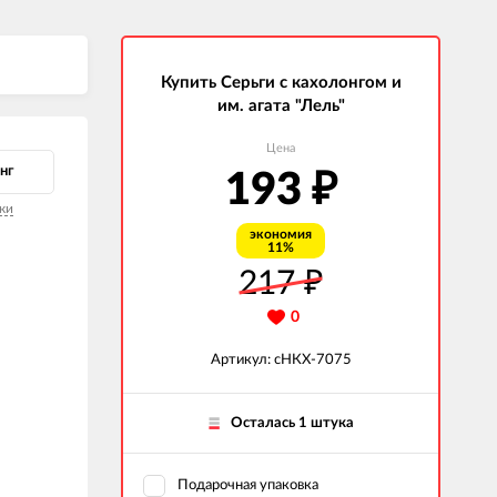
Купить Серьги с кахолонгом и
им. агата "Лель"
Цена
нг
193
₽
ки
экономия
11%
217
₽
0
Артикул: сНКХ-7075
Осталась 1 штука
Подарочная упаковка