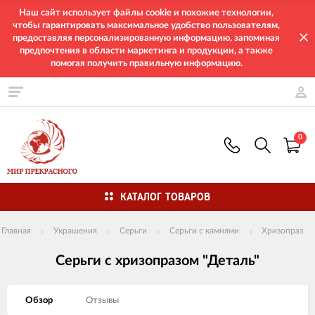
Наш сайт использует файлы cookie и похожие технологии,
чтобы гарантировать максимальное удобство пользователям,
предоставляя персонализированную информацию, запоминая
предпочтения в области маркетинга и продукции, а также
помогая получить правильную информацию.
0
КАТАЛОГ ТОВАРОВ
Главная
Украшения
Серьги
Серьги с камнями
Хризопраз
Серьги с хризопразом "Деталь"
Обзор
Отзывы